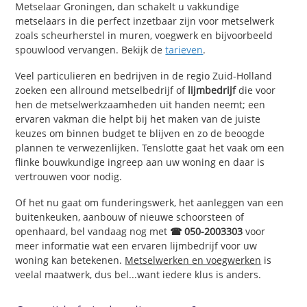
Metselaar Groningen, dan schakelt u vakkundige
metselaars in die perfect inzetbaar zijn voor metselwerk
zoals scheurherstel in muren, voegwerk en bijvoorbeeld
spouwlood vervangen. Bekijk de
tarieven
.
Veel particulieren en bedrijven in de regio Zuid-Holland
zoeken een allround metselbedrijf of
lijmbedrijf
die voor
hen de metselwerkzaamheden uit handen neemt; een
ervaren vakman die helpt bij het maken van de juiste
keuzes om binnen budget te blijven en zo de beoogde
plannen te verwezenlijken. Tenslotte gaat het vaak om een
flinke bouwkundige ingreep aan uw woning en daar is
vertrouwen voor nodig.
Of het nu gaat om funderingswerk, het aanleggen van een
buitenkeuken, aanbouw of nieuwe schoorsteen of
openhaard, bel vandaag nog met
☎ 050-2003303
voor
meer informatie wat een ervaren lijmbedrijf voor uw
woning kan betekenen.
Metselwerken en voegwerken
is
veelal maatwerk, dus bel...want iedere klus is anders.