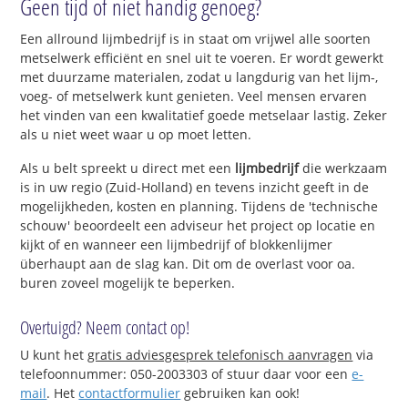
Geen tijd of niet handig genoeg?
Een allround lijmbedrijf is in staat om vrijwel alle soorten
metselwerk efficiënt en snel uit te voeren. Er wordt gewerkt
met duurzame materialen, zodat u langdurig van het lijm-,
voeg- of metselwerk kunt genieten. Veel mensen ervaren
het vinden van een kwalitatief goede metselaar lastig. Zeker
als u niet weet waar u op moet letten.
Als u belt spreekt u direct met een
lijmbedrijf
die werkzaam
is in uw regio (Zuid-Holland) en tevens inzicht geeft in de
mogelijkheden, kosten en planning. Tijdens de 'technische
schouw' beoordeelt een adviseur het project op locatie en
kijkt of en wanneer een lijmbedrijf of blokkenlijmer
überhaupt aan de slag kan. Dit om de overlast voor oa.
buren zoveel mogelijk te beperken.
Overtuigd? Neem contact op!
U kunt het
gratis adviesgesprek telefonisch aanvragen
via
telefoonnummer: 050-2003303 of stuur daar voor een
e-
mail
. Het
contactformulier
gebruiken kan ook!