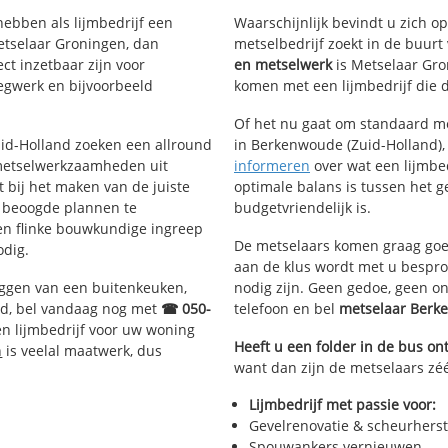
hebben als lijmbedrijf een
Waarschijnlijk bevindt u zich 
etselaar Groningen, dan
metselbedrijf zoekt in de buur
ct inzetbaar zijn voor
en metselwerk
is Metselaar Gro
egwerk en bijvoorbeeld
komen met een lijmbedrijf die d
Of het nu gaat om standaard me
Zuid-Holland zoeken een allround
in Berkenwoude (Zuid-Holland), 
metselwerkzaamheden uit
informeren
over wat een lijmbed
bij het maken van de juiste
optimale balans is tussen het 
e beoogde plannen te
budgetvriendelijk is.
een flinke bouwkundige ingreep
De metselaars komen graag goed
odig.
aan de klus wordt met u bespr
eggen van een buitenkeuken,
nodig zijn. Geen gedoe, geen o
d, bel vandaag nog met
☎ 050-
telefoon en bel
metselaar Ber
n lijmbedrijf voor uw woning
Heeft u een folder in de bus o
n
is veelal maatwerk, dus
want dan zijn de metselaars zé
Lijmbedrijf met passie voor:
Gevelrenovatie & scheurherst
Spouwankers vernieuwen