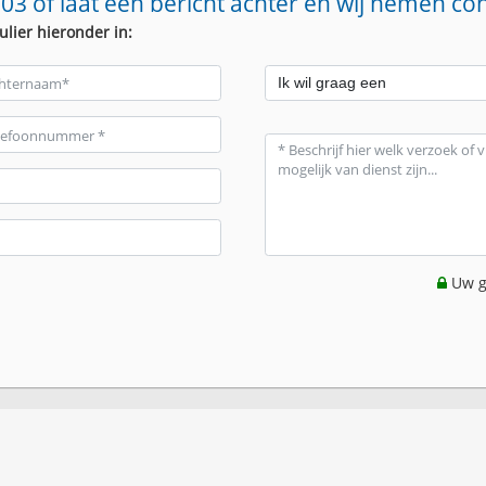
03 of laat een bericht achter en wij nemen co
ulier hieronder in:
Uw g