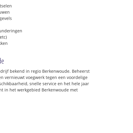
tselen
euwen
gevels
funderingen
etc)
kken
de
edrijf bekend in regio Berkenwoude. Beheerst
 en vernieuwt voegwerk tegen een voordelige
chikbaarheid, snelle service en het hele jaar
oont in het werkgebied Berkenwoude met