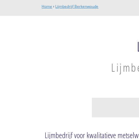
Home
›
Lijmbedrijf Berkenwoude
Lijmb
Berkenwoude
Berkenwoude
Lijmbedrijf voor kwalitatieve metse
Achterbroek