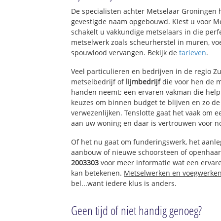
De specialisten achter Metselaar Groningen 
gevestigde naam opgebouwd. Kiest u voor M
schakelt u vakkundige metselaars in die perfe
metselwerk zoals scheurherstel in muren, vo
spouwlood vervangen. Bekijk de
tarieven
.
Veel particulieren en bedrijven in de regio 
metselbedrijf of
lijmbedrijf
die voor hen de 
handen neemt; een ervaren vakman die helpt 
keuzes om binnen budget te blijven en zo d
verwezenlijken. Tenslotte gaat het vaak om 
aan uw woning en daar is vertrouwen voor n
Of het nu gaat om funderingswerk, het aanl
aanbouw of nieuwe schoorsteen of openhaar
2003303
voor meer informatie wat een ervare
kan betekenen.
Metselwerken en voegwerke
bel...want iedere klus is anders.
Geen tijd of niet handig genoeg?