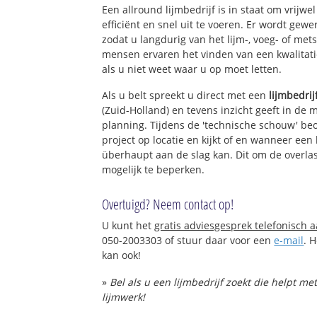
Een allround lijmbedrijf is in staat om vrijwe
efficiënt en snel uit te voeren. Er wordt ge
zodat u langdurig van het lijm-, voeg- of met
mensen ervaren het vinden van een kwalitatie
als u niet weet waar u op moet letten.
Als u belt spreekt u direct met een
lijmbedrij
(Zuid-Holland) en tevens inzicht geeft in de 
planning. Tijdens de 'technische schouw' be
project op locatie en kijkt of en wanneer een 
überhaupt aan de slag kan. Dit om de overlas
mogelijk te beperken.
Overtuigd? Neem contact op!
U kunt het
gratis adviesgesprek telefonisch 
050-2003303 of stuur daar voor een
e-mail
. 
kan ook!
»
Bel als u een lijmbedrijf zoekt die helpt m
lijmwerk!