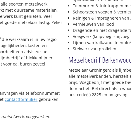
l alle soorten metselwerk
Tuinmuren & tuintrappen me
werkt met duurzame materialen,
Schoorsteen voegen & verni
selwerk kunt genieten. Veel
Reinigen & impregneren van 
f goede metselaar lastig. Zeker
Vernieuwen van lood
Dragende en niet dragende 
Voegwerk (knipvoeg, snijvoeg 
f
die werkzaam is in uw regio
Lijmen van kalkzandsteenblo
mogelijkheden, kosten en
Stelwerk van profielen
oordeelt een adviseur het
Metselbedrijf Berkenwou
lijmbedrijf of blokkenlijmer
t voor oa. buren zoveel
Metselaar Groningen: als lijmb
alle metselverbanden, herstelt
prijs. Voegbedrijf met goede bes
door actief. Bel direct als u w
aanvragen
via telefoonnummer:
postcode(s) 2825 en omgeving.
Het
contactformulier
gebruiken
et metselwerk, voegwerk en