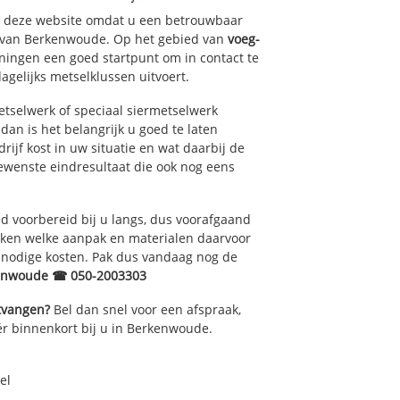
op deze website omdat u een betrouwbaar
t van Berkenwoude. Op het gebied van
voeg-
ningen een goed startpunt om in contact te
agelijks metselklussen uitvoert.
tselwerk of speciaal siermetselwerk
dan is het belangrijk u goed te laten
rijf kost in uw situatie en wat daarbij de
gewenste eindresultaat die ook nog eens
 voorbereid bij u langs, dus voorafgaand
oken welke aanpak en materialen daarvoor
nnodige kosten. Pak dus vandaag nog de
kenwoude ☎ 050-2003303
ntvangen?
Bel dan snel voor een afspraak,
ér binnenkort bij u in Berkenwoude.
el