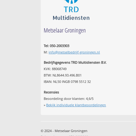
Metselaar Groningen
Tel: 050-2003303
M:
info@metselbedrijf-groningen.nl
Bedrijfsgegevens TRD Multidiensten B.V.
KVK: 88068749
BTW: NL8644.93.496.B01
IBAN: NL50 INGB 0798 5512 32
Recensies
Beoordeling door klanten:
4,6
/
5
»
Bekijk individuele klantbeoordelingen
© 2024 - Metselaar Groningen