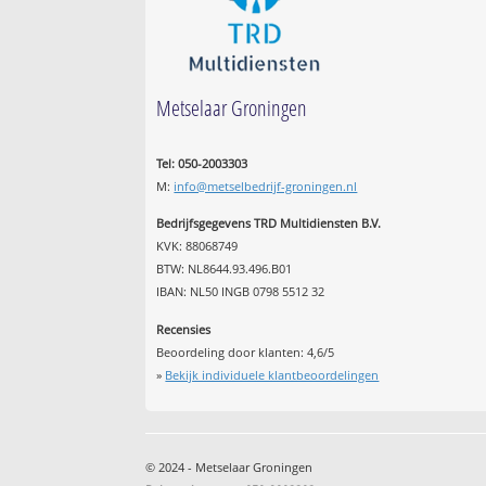
Metselaar Groningen
Tel: 050-2003303
M:
info@metselbedrijf-groningen.nl
Bedrijfsgegevens TRD Multidiensten B.V.
KVK: 88068749
BTW: NL8644.93.496.B01
IBAN: NL50 INGB 0798 5512 32
Recensies
Beoordeling door klanten:
4,6
/
5
»
Bekijk individuele klantbeoordelingen
© 2024 - Metselaar Groningen