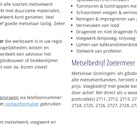
el alle soorten metselwerk
Tuinmuren & tuintrappen me
werkt met duurzame materialen,
Schoorsteen voegen & verni
selwerk kunt genieten. Veel
Reinigen & impregneren van 
f goede metselaar lastig. Zeker
Vernieuwen van lood
Dragende en niet dragende 
Voegwerk (knipvoeg, snijvoeg 
er
die werkzaam is in uw regio
Lijmen van kalkzandsteenblo
mogelijkheden, kosten en
Stelwerk van profielen
oordeelt een adviseur het
Metselbedrijf Zoetermeer
n gibobouwer of blokkenlijmer
t voor oa. buren zoveel
Metselaar Groningen: als gibob
alle metselverbanden, herstelt
prijs. Voegbedrijf met goede bes
door actief. Bel direct als u w
aanvragen
via telefoonnummer:
postcode(s) 2711, 2712, 2713, 27
Het
contactformulier
gebruiken
2724, 2725, 2726, 2727, 2728, 2
met metselwerk, voegwerk en