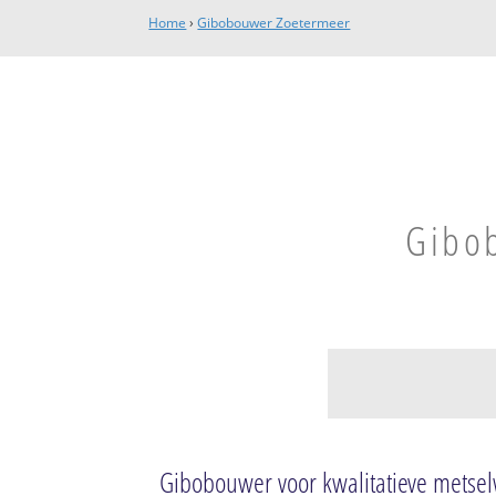
Home
›
Gibobouwer Zoetermeer
Gibob
Buitengebied Zo
Balijbos
Gibobouwer voor kwalitatieve mets
Westerpark c.a.