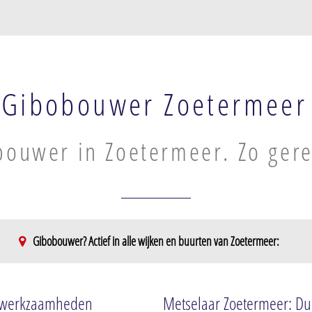
Gibobouwer Zoetermeer
ouwer in Zoetermeer. Zo gere
Gibobouwer? Actief in alle wijken en buurten van Zoetermeer:
etermeer
Meerzicht
Rokkeveen
Meerzicht-West
Rokkeveen-W
elwerkzaamheden
Metselaar Zoetermeer: Duu
Meerzicht-Oost
Rokkeveen-O