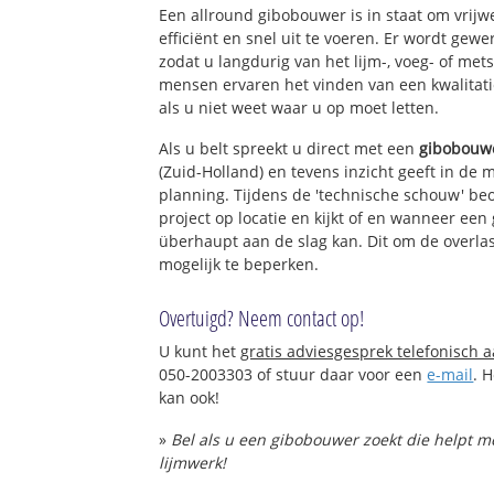
Een allround gibobouwer is in staat om vrijw
efficiënt en snel uit te voeren. Er wordt ge
zodat u langdurig van het lijm-, voeg- of met
mensen ervaren het vinden van een kwalitatie
als u niet weet waar u op moet letten.
Als u belt spreekt u direct met een
gibobouw
(Zuid-Holland) en tevens inzicht geeft in de 
planning. Tijdens de 'technische schouw' be
project op locatie en kijkt of en wanneer ee
überhaupt aan de slag kan. Dit om de overlas
mogelijk te beperken.
Overtuigd? Neem contact op!
U kunt het
gratis adviesgesprek telefonisch 
050-2003303 of stuur daar voor een
e-mail
. 
kan ook!
»
Bel als u een gibobouwer zoekt die helpt 
lijmwerk!