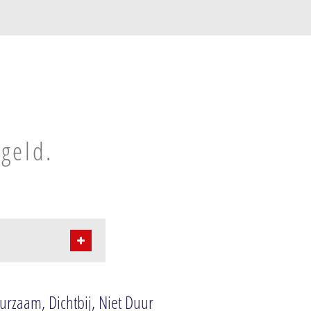
geld.
est
rzaam, Dichtbij, Niet Duur
ost