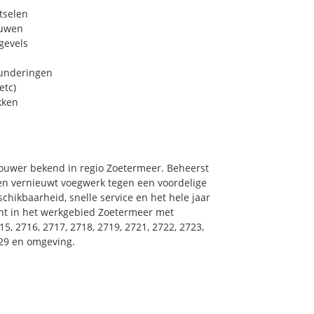
tselen
euwen
gevels
funderingen
etc)
kken
ouwer bekend in regio Zoetermeer. Beheerst
 en vernieuwt voegwerk tegen een voordelige
chikbaarheid, snelle service en het hele jaar
oont in het werkgebied Zoetermeer met
15, 2716, 2717, 2718, 2719, 2721, 2722, 2723,
729 en omgeving.