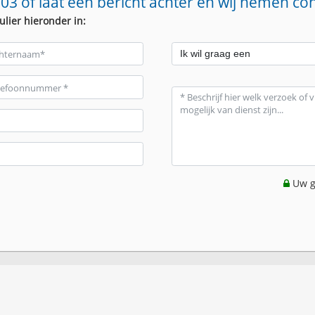
03 of laat een bericht achter en wij nemen co
ulier hieronder in:
Uw g