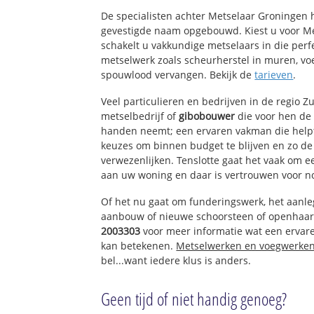
Meerpolder
De specialisten achter Metselaar Groningen
Scheidingszone
gevestigde naam opgebouwd. Kiest u voor M
Van Tuyllpark
schakelt u vakkundige metselaars in die perfe
metselwerk zoals scheurherstel in muren, vo
Buytenwegh de L
spouwlood vervangen. Bekijk de
tarieven
.
Buytenwegh
De Leyens
Veel particulieren en bedrijven in de regio 
Industriegebied 
metselbedrijf of
gibobouwer
die voor hen de
Rokkehage c.a.
handen neemt; een ervaren vakman die helpt 
Lansinghage c.a.
keuzes om binnen budget te blijven en zo d
Zoeterhage c.a.
verwezenlijken. Tenslotte gaat het vaak om 
Hoornerhage c.a.
aan uw woning en daar is vertrouwen voor n
Of het nu gaat om funderingswerk, het aanl
aanbouw of nieuwe schoorsteen of openhaar
2003303
voor meer informatie wat een erva
kan betekenen.
Metselwerken en voegwerke
bel...want iedere klus is anders.
Geen tijd of niet handig genoeg?