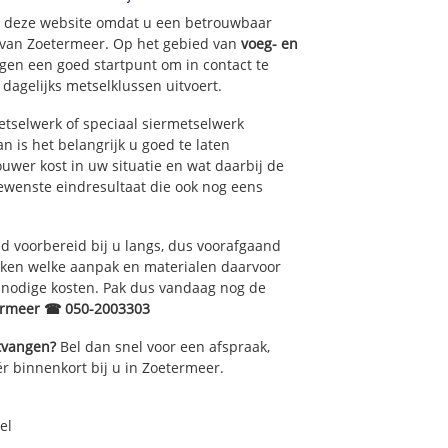
op deze website omdat u een betrouwbaar
t van Zoetermeer. Op het gebied van
voeg- en
uid-West
gen een goed startpunt om in contact te
oord-Oost
agelijks metselklussen uitvoert.
centrum
tselwerk of speciaal siermetselwerk
m
n is het belangrijk u goed te laten
uwer kost in uw situatie en wat daarbij de
der
gewenste eindresultaat die ook nog eens
 voorbereid bij u langs, dus voorafgaand
oken welke aanpak en materialen daarvoor
nnodige kosten. Pak dus vandaag nog de
ermeer ☎ 050-2003303
ntvangen?
Bel dan snel voor een afspraak,
r binnenkort bij u in Zoetermeer.
el