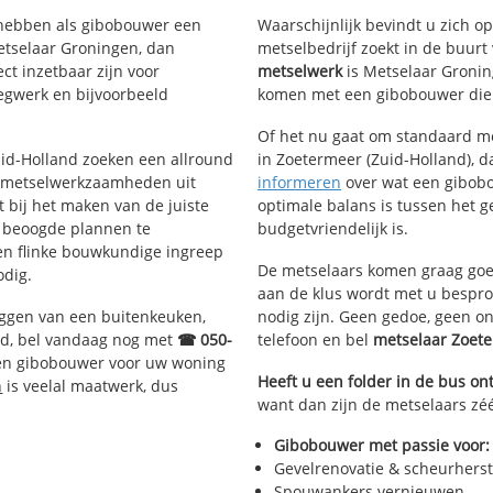
 hebben als gibobouwer een
Waarschijnlijk bevindt u zich 
Noordhove
Seghwaert
etselaar Groningen, dan
metselbedrijf zoekt in de buur
Noordhove-West
Seghwaert-Z
ct inzetbaar zijn voor
metselwerk
is Metselaar Gronin
Noordhove-Oost
Seghwaert-N
egwerk en bijvoorbeeld
komen met een gibobouwer die d
eyens
Oosterheem
Zoetermeer 
Oosterheem-Zuid-West
Dorp
Of het nu gaat om standaard me
Oosterheem-Noord-Oost
Stadscentru
Zuid-Holland zoeken een allround
in Zoetermeer (Zuid-Holland), da
Zoetermeer
Palenstein
 metselwerkzaamheden uit
informeren
over wat een gibobo
Driemanspol
bij het maken van de juiste
optimale balans is tussen het 
e beoogde plannen te
budgetvriendelijk is.
een flinke bouwkundige ingreep
De metselaars komen graag goed
odig.
aan de klus wordt met u bespr
eggen van een buitenkeuken,
nodig zijn. Geen gedoe, geen o
d, bel vandaag nog met
☎ 050-
telefoon en bel
metselaar Zoet
ren gibobouwer voor uw woning
Heeft u een folder in de bus o
n
is veelal maatwerk, dus
want dan zijn de metselaars zéé
Gibobouwer met passie voor:
Gevelrenovatie & scheurherst
Spouwankers vernieuwen