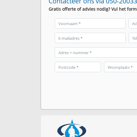
Contacteer ons via 050-20033
Gratis offerte of advies nodig? Vul het form