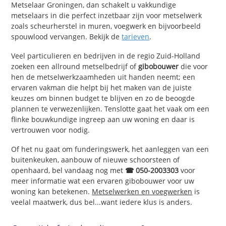
Metselaar Groningen, dan schakelt u vakkundige
metselaars in die perfect inzetbaar zijn voor metselwerk
zoals scheurherstel in muren, voegwerk en bijvoorbeeld
spouwlood vervangen. Bekijk de
tarieven
.
Veel particulieren en bedrijven in de regio Zuid-Holland
zoeken een allround metselbedrijf of
gibobouwer
die voor
hen de metselwerkzaamheden uit handen neemt; een
ervaren vakman die helpt bij het maken van de juiste
keuzes om binnen budget te blijven en zo de beoogde
plannen te verwezenlijken. Tenslotte gaat het vaak om een
flinke bouwkundige ingreep aan uw woning en daar is
vertrouwen voor nodig.
Of het nu gaat om funderingswerk, het aanleggen van een
buitenkeuken, aanbouw of nieuwe schoorsteen of
openhaard, bel vandaag nog met
☎ 050-2003303
voor
meer informatie wat een ervaren gibobouwer voor uw
woning kan betekenen.
Metselwerken en voegwerken
is
veelal maatwerk, dus bel...want iedere klus is anders.