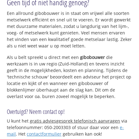
Geen tijd of niet handig genoeg?
Een allround gibobouwer is in staat om vrijwel alle soorten
metselwerk efficiënt en snel uit te voeren. Er wordt gewerkt
met duurzame materialen, zodat u langdurig van het lijm-,
voeg- of metselwerk kunt genieten. Veel mensen ervaren
het vinden van een kwalitatief goede metselaar lastig. Zeker
als u niet weet waar u op moet letten.
Als u belt spreekt u direct met een
gibobouwer
die
werkzaam is in uw regio (Zuid-Holland) en tevens inzicht
geeft in de mogelijkheden, kosten en planning. Tijdens de
'technische schouw' beoordeelt een adviseur het project op
locatie en kijkt of en wanneer een gibobouwer of
blokkenlijmer überhaupt aan de slag kan. Dit om de
overlast voor oa. buren zoveel mogelijk te beperken.
Overtuigd? Neem contact op!
U kunt het
gratis adviesgesprek telefonisch aanvragen
via
telefoonnummer: 050-2003303 of stuur daar voor een
e-
mail
. Het
contactformulier
gebruiken kan ook!