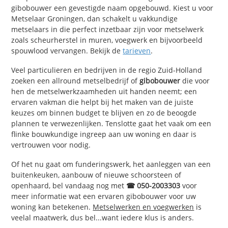
gibobouwer een gevestigde naam opgebouwd. Kiest u voor
Metselaar Groningen, dan schakelt u vakkundige
metselaars in die perfect inzetbaar zijn voor metselwerk
zoals scheurherstel in muren, voegwerk en bijvoorbeeld
spouwlood vervangen. Bekijk de
tarieven
.
Veel particulieren en bedrijven in de regio Zuid-Holland
zoeken een allround metselbedrijf of
gibobouwer
die voor
hen de metselwerkzaamheden uit handen neemt; een
ervaren vakman die helpt bij het maken van de juiste
keuzes om binnen budget te blijven en zo de beoogde
plannen te verwezenlijken. Tenslotte gaat het vaak om een
flinke bouwkundige ingreep aan uw woning en daar is
vertrouwen voor nodig.
Of het nu gaat om funderingswerk, het aanleggen van een
buitenkeuken, aanbouw of nieuwe schoorsteen of
openhaard, bel vandaag nog met
☎ 050-2003303
voor
meer informatie wat een ervaren gibobouwer voor uw
woning kan betekenen.
Metselwerken en voegwerken
is
veelal maatwerk, dus bel...want iedere klus is anders.