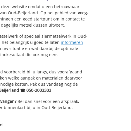
op deze website omdat u een betrouwbaar
 van Oud-Beijerland. Op het gebied van
voeg-
ningen een goed startpunt om in contact te
agelijks metselklussen uitvoert.
tselwerk of speciaal siermetselwerk in Oud-
s het belangrijk u goed te laten
informeren
 uw situatie en wat daarbij de optimale
indresultaat die ook nog eens
 voorbereid bij u langs, dus voorafgaand
oken welke aanpak en materialen daarvoor
nnodige kosten. Pak dus vandaag nog de
Beijerland ☎ 050-2003303
ntvangen?
Bel dan snel voor een afspraak,
r binnenkort bij u in Oud-Beijerland.
el