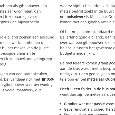
 hebben als gibobouwer een
Waarschijnlijk bevindt u zich 
k
etselaar Groningen, dan
metselbedrijf zoekt in de buurt
ct inzetbaar zijn voor
en metselwerk
is Metselaar Gro
egwerk en bijvoorbeeld
komen met een gibobouwer die d
Of het nu gaat om standaard me
Zuid-Holland zoeken een allround
Beijerland (Zuid-Holland), dan i
 Langeweg,
 metselwerkzaamheden uit
over wat een gibobouwer kost in
bij het maken van de juiste
balans is tussen het gewenste e
e beoogde plannen te
budgetvriendelijk is.
hap
een flinke bouwkundige ingreep
De metselaars komen graag goed
odig.
aan de klus wordt met u bespr
eggen van een buitenkeuken,
nodig zijn. Geen gedoe, geen o
d, bel vandaag nog met
☎ 050-
telefoon en bel
metselaar Oud-
ren gibobouwer voor uw woning
Heeft u een folder in de bus o
n
is veelal maatwerk, dus
want dan zijn de metselaars zéé
Gibobouwer met passie voor:
Gevelrenovatie & scheurherst
Spouwankers vernieuwen