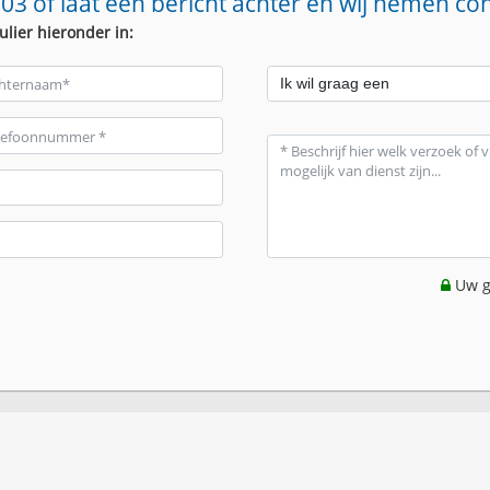
03 of laat een bericht achter en wij nemen co
ulier hieronder in:
Uw g