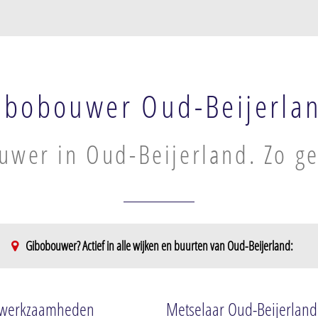
ibobouwer Oud-Beijerla
wer in Oud-Beijerland. Zo ge
Gibobouwer? Actief in alle wijken en buurten van Oud-Beijerland:
 De Bosschen
elwerkzaamheden
Metselaar Oud-Beijerland:
ijk