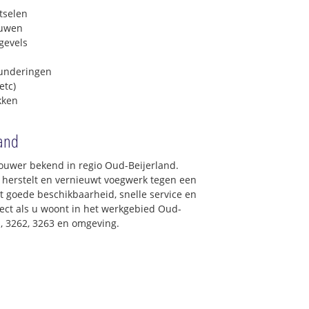
tselen
euwen
gevels
funderingen
etc)
kken
land
ouwer bekend in regio Oud-Beijerland.
 herstelt en vernieuwt voegwerk tegen een
et goede beschikbaarheid, snelle service en
irect als u woont in het werkgebied Oud-
1, 3262, 3263 en omgeving.