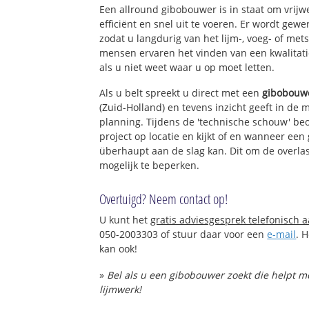
Een allround gibobouwer is in staat om vrijw
efficiënt en snel uit te voeren. Er wordt ge
zodat u langdurig van het lijm-, voeg- of met
mensen ervaren het vinden van een kwalitatie
als u niet weet waar u op moet letten.
Als u belt spreekt u direct met een
gibobouw
(Zuid-Holland) en tevens inzicht geeft in de 
planning. Tijdens de 'technische schouw' be
project op locatie en kijkt of en wanneer ee
überhaupt aan de slag kan. Dit om de overlas
mogelijk te beperken.
Overtuigd? Neem contact op!
U kunt het
gratis adviesgesprek telefonisch 
050-2003303 of stuur daar voor een
e-mail
. 
kan ook!
»
Bel als u een gibobouwer zoekt die helpt 
lijmwerk!