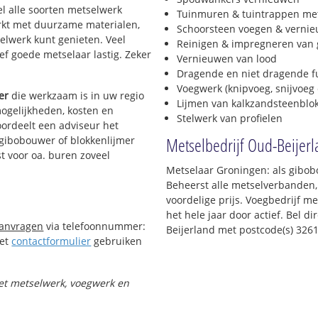
el alle soorten metselwerk
Tuinmuren & tuintrappen me
werkt met duurzame materialen,
Schoorsteen voegen & verni
selwerk kunt genieten. Veel
Reinigen & impregneren van 
f goede metselaar lastig. Zeker
Vernieuwen van lood
Dragende en niet dragende 
Voegwerk (knipvoeg, snijvoeg 
er
die werkzaam is in uw regio
Lijmen van kalkzandsteenblo
mogelijkheden, kosten en
Stelwerk van profielen
oordeelt een adviseur het
Metselbedrijf Oud-Beijer
n gibobouwer of blokkenlijmer
t voor oa. buren zoveel
Metselaar Groningen: als gibob
Beheerst alle metselverbanden,
voordelige prijs. Voegbedrijf m
het hele jaar door actief. Bel d
aanvragen
via telefoonnummer:
Beijerland met postcode(s) 326
Het
contactformulier
gebruiken
met metselwerk, voegwerk en