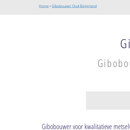
Home
›
Gibobouwer Oud-Beijerland
G
Gibobou
Oud-Beijerland
Bedrijventerrein
Gibobouwer voor kwalitatieve mets
Oosterse Gorzenw