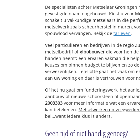
Centrum-Noord
De specialisten achter Metselaar Groningen
Croonenburghwij
gevestigde naam opgebouwd. Kiest u voor M
Centrum-Zuid
schakelt u vakkundige metselaars in die perfe
Zeeheldenwijk
metselwerk zoals scheurherstel in muren, vo
Zuidwijk
spouwlood vervangen. Bekijk de
tarieven
.
Zoomwijck
Spuioeverwijk
Veel particulieren en bedrijven in de regio 
Bedrijventerrein
metselbedrijf of
gibobouwer
die voor hen de
Rembrandtstraat
handen neemt; een ervaren vakman die helpt 
Poortwijk
keuzes om binnen budget te blijven en zo d
Zinkweg buurtsc
verwezenlijken. Tenslotte gaat het vaak om 
Landelijk gebied
aan uw woning en daar is vertrouwen voor n
Of het nu gaat om funderingswerk, het aanl
aanbouw of nieuwe schoorsteen of openhaar
2003303
voor meer informatie wat een erva
kan betekenen.
Metselwerken en voegwerke
bel...want iedere klus is anders.
Geen tijd of niet handig genoeg?