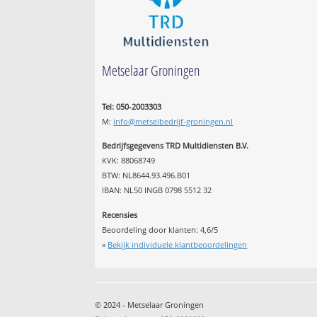
Metselaar Groningen
Tel: 050-2003303
M:
info@metselbedrijf-groningen.nl
Bedrijfsgegevens TRD Multidiensten B.V.
KVK: 88068749
BTW: NL8644.93.496.B01
IBAN: NL50 INGB 0798 5512 32
Recensies
Beoordeling door klanten:
4,6
/
5
»
Bekijk individuele klantbeoordelingen
© 2024 - Metselaar Groningen