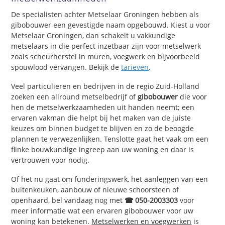
De specialisten achter Metselaar Groningen hebben als
gibobouwer een gevestigde naam opgebouwd. Kiest u voor
Metselaar Groningen, dan schakelt u vakkundige
metselaars in die perfect inzetbaar zijn voor metselwerk
zoals scheurherstel in muren, voegwerk en bijvoorbeeld
spouwlood vervangen. Bekijk de
tarieven
.
Veel particulieren en bedrijven in de regio Zuid-Holland
zoeken een allround metselbedrijf of
gibobouwer
die voor
hen de metselwerkzaamheden uit handen neemt; een
ervaren vakman die helpt bij het maken van de juiste
keuzes om binnen budget te blijven en zo de beoogde
plannen te verwezenlijken. Tenslotte gaat het vaak om een
flinke bouwkundige ingreep aan uw woning en daar is
vertrouwen voor nodig.
Of het nu gaat om funderingswerk, het aanleggen van een
buitenkeuken, aanbouw of nieuwe schoorsteen of
openhaard, bel vandaag nog met
☎ 050-2003303
voor
meer informatie wat een ervaren gibobouwer voor uw
woning kan betekenen.
Metselwerken en voegwerken
is