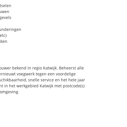
tselen
euwen
gevels
funderingen
etc)
kken
uwer bekend in regio Katwijk. Beheerst alle
ernieuwt voegwerk tegen een voordelige
chikbaarheid, snelle service en het hele jaar
ont in het werkgebied Katwijk met postcode(s)
 omgeving.