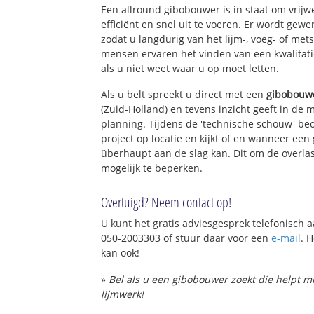
Een allround gibobouwer is in staat om vrijw
efficiënt en snel uit te voeren. Er wordt ge
zodat u langdurig van het lijm-, voeg- of met
mensen ervaren het vinden van een kwalitatie
als u niet weet waar u op moet letten.
Als u belt spreekt u direct met een
gibobouw
(Zuid-Holland) en tevens inzicht geeft in de 
planning. Tijdens de 'technische schouw' be
project op locatie en kijkt of en wanneer ee
überhaupt aan de slag kan. Dit om de overlas
mogelijk te beperken.
Overtuigd? Neem contact op!
U kunt het
gratis adviesgesprek telefonisch 
050-2003303 of stuur daar voor een
e-mail
. 
kan ook!
»
Bel als u een gibobouwer zoekt die helpt 
lijmwerk!