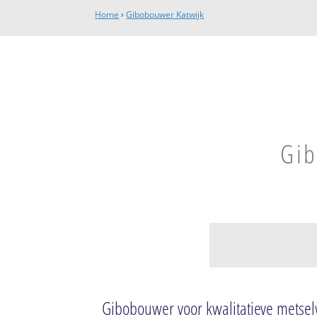
Home
›
Gibobouwer Katwijk
Gib
Katwijk aan den R
Dorp
Gibobouwer voor kwalitatieve mets
t Sandt