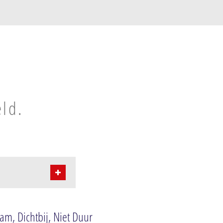
eld.
ied Katwijk
am, Dichtbij, Niet Duur