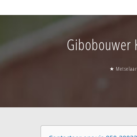
Gibobouwer Ka
★ Metselaar 