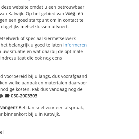
terbaan
op deze website omdat u een betrouwbaar
Kooltuin
 van Katwijk. Op het gebied van
voeg- en
gen een goed startpunt om in contact te
agelijks metselklussen uitvoert.
d
tselwerk of speciaal siermetselwerk
s het belangrijk u goed te laten
informeren
 uw situatie en wat daarbij de optimale
indresultaat die ook nog eens
 voorbereid bij u langs, dus voorafgaand
oken welke aanpak en materialen daarvoor
nnodige kosten. Pak dus vandaag nog de
ijk ☎ 050-2003303
ntvangen?
Bel dan snel voor een afspraak,
r binnenkort bij u in Katwijk.
el