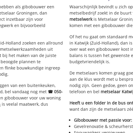
Overduin
Zanderij Wes
 hebben als gibobouwer een
Waarschijnlijk bevindt u zich 
Koestal
De Mient en 
etselaar Groningen, dan
metselbedrijf zoekt in de buurt
ct inzetbaar zijn voor
metselwerk
is Metselaar Gronin
Katwijk Noord
t Heen
egwerk en bijvoorbeeld
komen met een gibobouwer die d
Rijnsoever-West
t Heen-Zuid
Rijnsoever-Oost
t Heen-Noor
Of het nu gaat om standaard me
Hoornes-West
Zuid-Holland zoeken een allround
in Katwijk (Zuid-Holland), dan i
Hoornes-Oost
 metselwerkzaamheden uit
over wat een gibobouwer kost in
bij het maken van de juiste
balans is tussen het gewenste e
e beoogde plannen te
budgetvriendelijk is.
een flinke bouwkundige ingreep
De metselaars komen graag goed
odig.
aan de klus wordt met u bespr
eggen van een buitenkeuken,
nodig zijn. Geen gedoe, geen o
d, bel vandaag nog met
☎ 050-
telefoon en bel
metselaar Katw
ren gibobouwer voor uw woning
Heeft u een folder in de bus o
n
is veelal maatwerk, dus
want dan zijn de metselaars zéé
Gibobouwer met passie voor:
Gevelrenovatie & scheurherst
Spouwankers vernieuwen