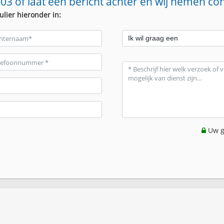
03 of laat een bericht achter en wij nemen co
ulier hieronder in:
Uw g