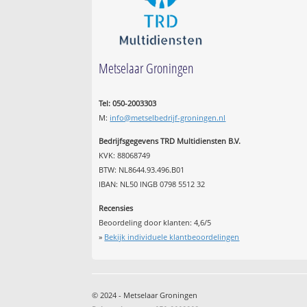
Metselaar Groningen
Tel: 050-2003303
M:
info@metselbedrijf-groningen.nl
Bedrijfsgegevens TRD Multidiensten B.V.
KVK: 88068749
BTW: NL8644.93.496.B01
IBAN: NL50 INGB 0798 5512 32
Recensies
Beoordeling door klanten:
4,6
/
5
»
Bekijk individuele klantbeoordelingen
© 2024 - Metselaar Groningen