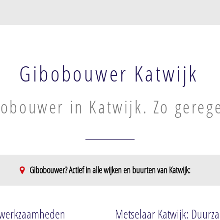
Gibobouwer Katwijk
obouwer in Katwijk. Zo gereg
Gibobouwer? Actief in alle wijken en buurten van Katwijk:
ijn
Katwijk Midden
Landelijk geb
Witte Hek
Noordduinen
elwerkzaamheden
Metselaar Katwijk: Duurza
Cleijn Duin
Zuidduinen