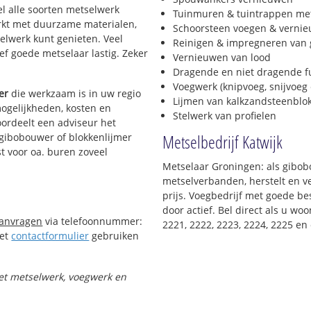
el alle soorten metselwerk
Tuinmuren & tuintrappen me
werkt met duurzame materialen,
Schoorsteen voegen & verni
selwerk kunt genieten. Veel
Reinigen & impregneren van 
f goede metselaar lastig. Zeker
Vernieuwen van lood
Dragende en niet dragende 
Voegwerk (knipvoeg, snijvoeg 
er
die werkzaam is in uw regio
Lijmen van kalkzandsteenblo
mogelijkheden, kosten en
Stelwerk van profielen
oordeelt een adviseur het
Metselbedrijf Katwijk
n gibobouwer of blokkenlijmer
t voor oa. buren zoveel
Metselaar Groningen: als gibobo
metselverbanden, herstelt en v
prijs. Voegbedrijf met goede bes
door actief. Bel direct als u wo
aanvragen
via telefoonnummer:
2221, 2222, 2223, 2224, 2225 en
Het
contactformulier
gebruiken
met metselwerk, voegwerk en