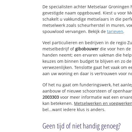
Molenwijk
De specialisten achter Metselaar Groningen
gevestigde naam opgebouwd. Kiest u voor M
Katwijk aan Zee
schakelt u vakkundige metselaars in die perfe
Strand
metselwerk zoals scheurherstel in muren, vo
De Noord
spouwlood vervangen. Bekijk de
tarieven
.
Noord-Oost
Centrum
Veel particulieren en bedrijven in de regio 
Midden
metselbedrijf of
gibobouwer
die voor hen de
Zuid-West
handen neemt; een ervaren vakman die helpt 
Zuid-Oost
keuzes om binnen budget te blijven en zo d
verwezenlijken. Tenslotte gaat het vaak om 
aan uw woning en daar is vertrouwen voor n
Of het nu gaat om funderingswerk, het aanl
aanbouw of nieuwe schoorsteen of openhaar
2003303
voor meer informatie wat een erva
kan betekenen.
Metselwerken en voegwerke
bel...want iedere klus is anders.
Geen tijd of niet handig genoeg?