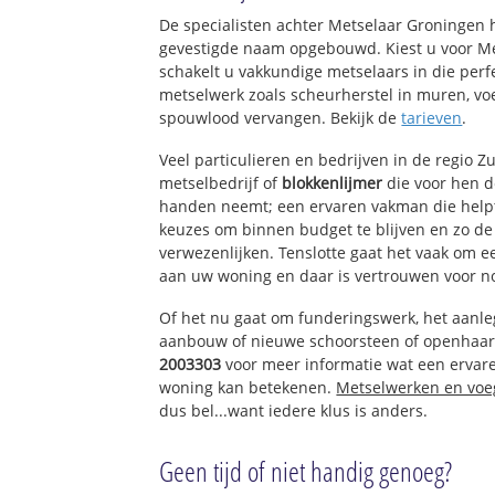
Kruiningergors
De specialisten achter Metselaar Groningen 
Tinte
gevestigde naam opgebouwd. Kiest u voor M
Goudhoek
schakelt u vakkundige metselaars in die perfe
Vogelenzang
metselwerk zoals scheurherstel in muren, vo
Duinoord
spouwlood vervangen. Bekijk de
tarieven
.
Veel particulieren en bedrijven in de regio 
metselbedrijf of
blokkenlijmer
die voor hen 
handen neemt; een ervaren vakman die helpt 
keuzes om binnen budget te blijven en zo d
verwezenlijken. Tenslotte gaat het vaak om 
aan uw woning en daar is vertrouwen voor n
Of het nu gaat om funderingswerk, het aanl
aanbouw of nieuwe schoorsteen of openhaar
2003303
voor meer informatie wat een ervar
woning kan betekenen.
Metselwerken en vo
dus bel...want iedere klus is anders.
Geen tijd of niet handig genoeg?