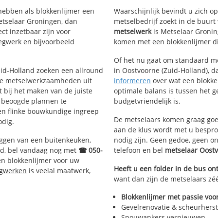
hebben als blokkenlijmer een
Waarschijnlijk bevindt u zich 
etselaar Groningen, dan
metselbedrijf zoekt in de buur
ct inzetbaar zijn voor
metselwerk
is Metselaar Gronin
egwerk en bijvoorbeeld
komen met een blokkenlijmer die
Of het nu gaat om standaard me
Zuid-Holland zoeken een allround
in Oostvoorne (Zuid-Holland), da
de metselwerkzaamheden uit
informeren
over wat een blokken
bij het maken van de juiste
optimale balans is tussen het 
e beoogde plannen te
budgetvriendelijk is.
een flinke bouwkundige ingreep
De metselaars komen graag goed
odig.
aan de klus wordt met u bespr
eggen van een buitenkeuken,
nodig zijn. Geen gedoe, geen o
d, bel vandaag nog met
☎ 050-
telefoon en bel
metselaar Oost
en blokkenlijmer voor uw
Heeft u een folder in de bus o
egwerken
is veelal maatwerk,
want dan zijn de metselaars zéé
Blokkenlijmer met passie voor
Gevelrenovatie & scheurherst
Spouwankers vernieuwen