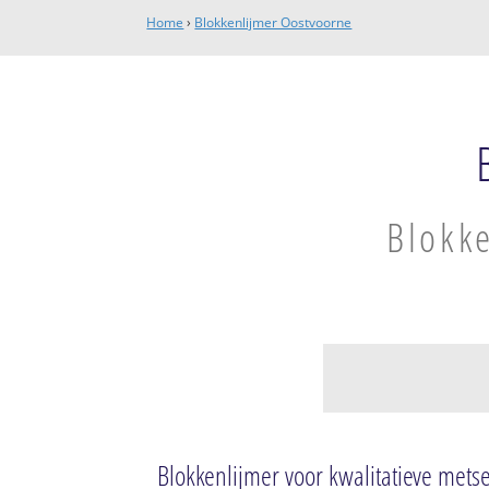
Home
›
Blokkenlijmer Oostvoorne
Blokke
Oostvoorne
Oostvoorne
Blokkenlijmer voor kwalitatieve me
De Waranda