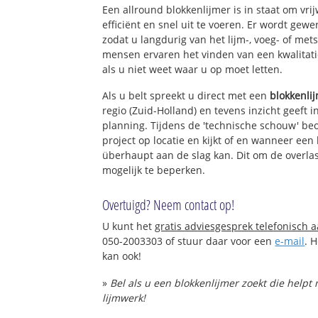
Een allround blokkenlijmer is in staat om vri
efficiënt en snel uit te voeren. Er wordt ge
zodat u langdurig van het lijm-, voeg- of met
mensen ervaren het vinden van een kwalitatie
als u niet weet waar u op moet letten.
Als u belt spreekt u direct met een
blokkenli
regio (Zuid-Holland) en tevens inzicht geeft 
planning. Tijdens de 'technische schouw' be
project op locatie en kijkt of en wanneer een
überhaupt aan de slag kan. Dit om de overlas
mogelijk te beperken.
Overtuigd? Neem contact op!
U kunt het
gratis adviesgesprek telefonisch 
050-2003303 of stuur daar voor een
e-mail
. 
kan ook!
»
Bel als u een blokkenlijmer zoekt die help
lijmwerk!