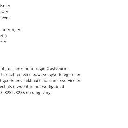
tselen
euwen
gevels
funderingen
etc)
kken
enlijmer bekend in regio Oostvoorne.
 herstelt en vernieuwt voegwerk tegen een
et goede beschikbaarheid, snelle service en
irect als u woont in het werkgebied
3, 3234, 3235 en omgeving.