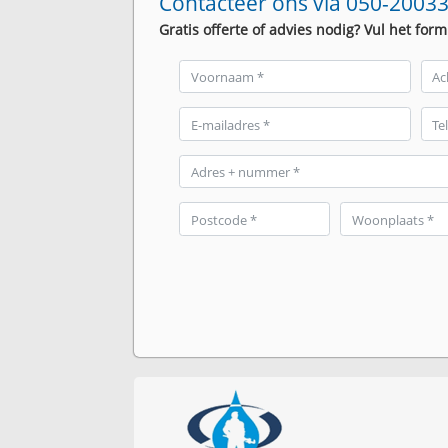
Contacteer ons via 050-20033
Gratis offerte of advies nodig? Vul het form