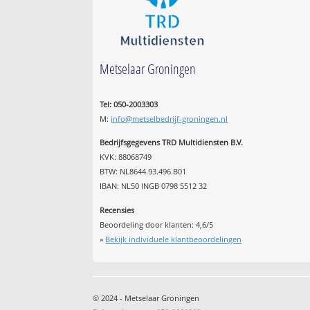
Metselaar Groningen
Tel: 050-2003303
M:
info@metselbedrijf-groningen.nl
Bedrijfsgegevens TRD Multidiensten B.V.
KVK: 88068749
BTW: NL8644.93.496.B01
IBAN: NL50 INGB 0798 5512 32
Recensies
Beoordeling door klanten:
4,6
/
5
»
Bekijk individuele klantbeoordelingen
© 2024 - Metselaar Groningen