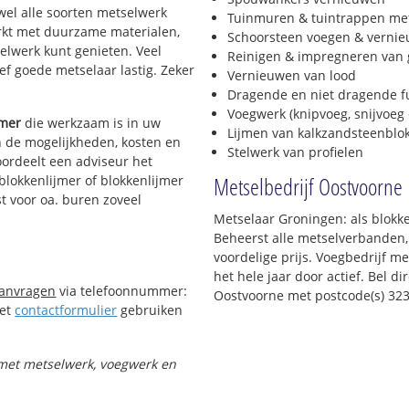
jwel alle soorten metselwerk
Tuinmuren & tuintrappen me
werkt met duurzame materialen,
Schoorsteen voegen & verni
selwerk kunt genieten. Veel
Reinigen & impregneren van 
f goede metselaar lastig. Zeker
Vernieuwen van lood
Dragende en niet dragende 
Voegwerk (knipvoeg, snijvoeg 
jmer
die werkzaam is in uw
Lijmen van kalkzandsteenblo
in de mogelijkheden, kosten en
Stelwerk van profielen
oordeelt een adviseur het
Metselbedrijf Oostvoorne
 blokkenlijmer of blokkenlijmer
t voor oa. buren zoveel
Metselaar Groningen: als blokk
Beheerst alle metselverbanden,
voordelige prijs. Voegbedrijf m
het hele jaar door actief. Bel d
aanvragen
via telefoonnummer:
Oostvoorne met postcode(s) 323
Het
contactformulier
gebruiken
t met metselwerk, voegwerk en