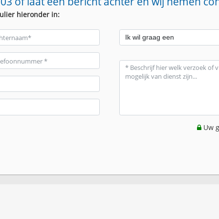
03 of laat een bericht achter en wij nemen co
ulier hieronder in:
Uw g