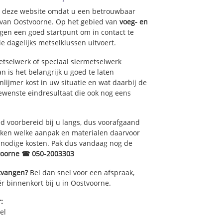
op deze website omdat u een betrouwbaar
t van Oostvoorne. Op het gebied van
voeg- en
gen een goed startpunt om in contact te
 dagelijks metselklussen uitvoert.
tselwerk of speciaal siermetselwerk
n is het belangrijk u goed te laten
lijmer kost in uw situatie en wat daarbij de
gewenste eindresultaat die ook nog eens
 voorbereid bij u langs, dus voorafgaand
oken welke aanpak en materialen daarvoor
nnodige kosten. Pak dus vandaag nog de
voorne ☎ 050-2003303
ntvangen?
Bel dan snel voor een afspraak,
r binnenkort bij u in Oostvoorne.
:
el