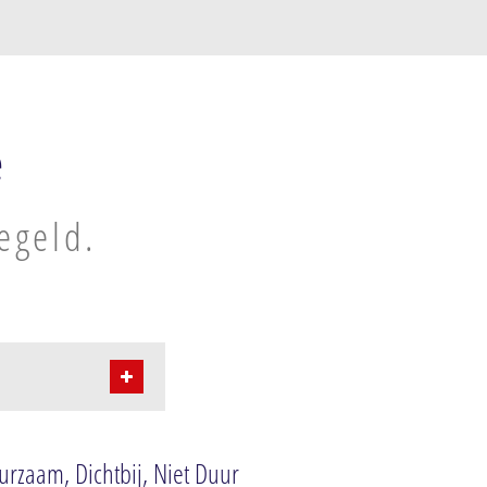
e
egeld.
rzaam, Dichtbij, Niet Duur