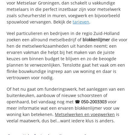
voor Metselaar Groningen, dan schakelt u vakkundige
metselaars in die perfect inzetbaar zijn voor metselwerk
zoals scheurherstel in muren, voegwerk en bijvoorbeeld
spouwlood vervangen. Bekijk de
tarieven
.
Veel particulieren en bedrijven in de regio Zuid-Holland
zoeken een allround metselbedrijf of
blokkenlijmer
die voor
hen de metselwerkzaamheden uit handen neemt; een
ervaren vakman die helpt bij het maken van de juiste
keuzes om binnen budget te blijven en zo de beoogde
plannen te verwezenlijken. Tenslotte gaat het vaak om een
flinke bouwkundige ingreep aan uw woning en daar is
vertrouwen voor nodig.
Of het nu gaat om funderingswerk, het aanleggen van een
buitenkeuken, aanbouw of nieuwe schoorsteen of
openhaard, bel vandaag nog met
☎ 050-2003303
voor
meer informatie wat een ervaren blokkenlijmer voor uw
woning kan betekenen.
Metselwerken en voegwerken
is
veelal maatwerk, dus bel...want iedere klus is anders.