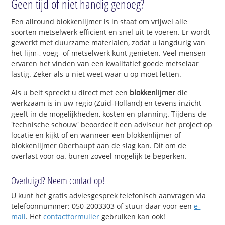
Geen tijd of niet handig genoeg?
Een allround blokkenlijmer is in staat om vrijwel alle
soorten metselwerk efficiënt en snel uit te voeren. Er wordt
gewerkt met duurzame materialen, zodat u langdurig van
het lijm-, voeg- of metselwerk kunt genieten. Veel mensen
ervaren het vinden van een kwalitatief goede metselaar
lastig. Zeker als u niet weet waar u op moet letten.
Als u belt spreekt u direct met een
blokkenlijmer
die
werkzaam is in uw regio (Zuid-Holland) en tevens inzicht
geeft in de mogelijkheden, kosten en planning. Tijdens de
'technische schouw' beoordeelt een adviseur het project op
locatie en kijkt of en wanneer een blokkenlijmer of
blokkenlijmer überhaupt aan de slag kan. Dit om de
overlast voor oa. buren zoveel mogelijk te beperken.
Overtuigd? Neem contact op!
U kunt het
gratis adviesgesprek telefonisch aanvragen
via
telefoonnummer: 050-2003303 of stuur daar voor een
e-
mail
. Het
contactformulier
gebruiken kan ook!