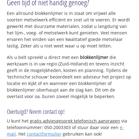
Geen tijd of niet handig genoeg?
Een allround blokkenlijmer is in staat om vrijwel alle
soorten metselwerk efficiënt en snel uit te voeren. Er wordt
gewerkt met duurzame materialen, zodat u langdurig van
het lijm-, voeg- of metselwerk kunt genieten. Veel mensen
ervaren het vinden van een kwalitatief goede metselaar
lastig. Zeker als u niet weet waar u op moet letten.
Als u belt spreekt u direct met een
blokkenlijmer
die
werkzaam is in uw regio (Zuid-Holland) en tevens inzicht
geeft in de mogelijkheden, kosten en planning. Tijdens de
'technische schouw' beoordeelt een adviseur het project op
locatie en kijkt of en wanneer een blokkenlijmer of
blokkenlijmer überhaupt aan de slag kan. Dit om de
overlast voor oa. buren zoveel mogelijk te beperken.
Overtuigd? Neem contact op!
U kunt het
gratis adviesgesprek telefonisch aanvragen
via
telefoonnummer: 050-2003303 of stuur daar voor een
e-
mail
. Het
contactformulier
gebruiken kan ook!