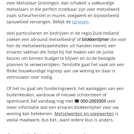
voor Metselaar Groningen, dan schakelt u vakkundige
metselaars in die perfect inzetbaar zijn voor metselwerk
zoals scheurherstel in muren, voegwerk en bijvoorbeeld
spouwlood vervangen. Bekijk de
tarieven
.
Veel particulieren en bedrijven in de regio Zuid-Holland
zoeken een allround metselbedrijf of
blokkenlijmer
die voor
hen de metselwerkzaamheden uit handen neemt; een
ervaren vakman die helpt bij het maken van de juiste
keuzes om binnen budget te blijven en zo de beoogde
plannen te verwezenlijken. Tenslotte gaat het vaak om een
flinke bouwkundige ingreep aan uw woning en daar is
vertrouwen voor nodig.
Of het nu gaat om funderingswerk, het aanleggen van een
buitenkeuken, aanbouw of nieuwe schoorsteen of
openhaard, bel vandaag nog met
☎ 050-2003303
voor
meer informatie wat een ervaren blokkenlijmer voor uw
woning kan betekenen.
Metselwerken en voegwerken
is
veelal maatwerk, dus bel...want iedere klus is anders.