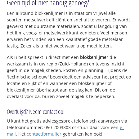
Geen tijd of niet handig genoeg?
Een allround blokkenlijmer is in staat om vrijwel alle
soorten metselwerk efficiënt en snel uit te voeren. Er wordt
gewerkt met duurzame materialen, zodat u langdurig van
het lijm-, voeg- of metselwerk kunt genieten. Veel mensen
ervaren het vinden van een kwalitatief goede metselaar
lastig. Zeker als u niet weet waar u op moet letten.
Als u belt spreekt u direct met een
blokkenlijmer
die
werkzaam is in uw regio (Zuid-Holland) en tevens inzicht
geeft in de mogelijkheden, kosten en planning. Tijdens de
'technische schouw' beoordeelt een adviseur het project op
locatie en kijkt of en wanneer een blokkenlijmer of
blokkenlijmer überhaupt aan de slag kan. Dit om de
overlast voor oa. buren zoveel mogelijk te beperken.
Overtuigd? Neem contact op!
U kunt het
gratis adviesgesprek telefonisch aanvragen
via
telefoonnummer: 050-2003303 of stuur daar voor een
e-
mail
. Het
contactformulier
gebruiken kan ook!