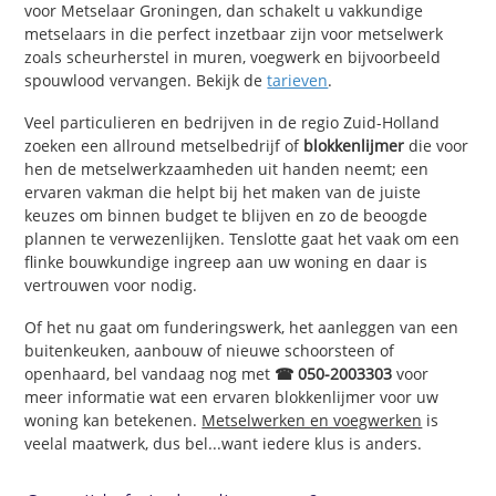
voor Metselaar Groningen, dan schakelt u vakkundige
metselaars in die perfect inzetbaar zijn voor metselwerk
zoals scheurherstel in muren, voegwerk en bijvoorbeeld
spouwlood vervangen. Bekijk de
tarieven
.
Veel particulieren en bedrijven in de regio Zuid-Holland
zoeken een allround metselbedrijf of
blokkenlijmer
die voor
hen de metselwerkzaamheden uit handen neemt; een
ervaren vakman die helpt bij het maken van de juiste
keuzes om binnen budget te blijven en zo de beoogde
plannen te verwezenlijken. Tenslotte gaat het vaak om een
flinke bouwkundige ingreep aan uw woning en daar is
vertrouwen voor nodig.
Of het nu gaat om funderingswerk, het aanleggen van een
buitenkeuken, aanbouw of nieuwe schoorsteen of
openhaard, bel vandaag nog met
☎ 050-2003303
voor
meer informatie wat een ervaren blokkenlijmer voor uw
woning kan betekenen.
Metselwerken en voegwerken
is
veelal maatwerk, dus bel...want iedere klus is anders.