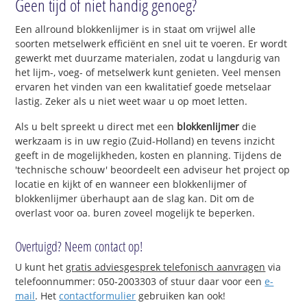
Geen tijd of niet handig genoeg?
Een allround blokkenlijmer is in staat om vrijwel alle
soorten metselwerk efficiënt en snel uit te voeren. Er wordt
gewerkt met duurzame materialen, zodat u langdurig van
het lijm-, voeg- of metselwerk kunt genieten. Veel mensen
ervaren het vinden van een kwalitatief goede metselaar
lastig. Zeker als u niet weet waar u op moet letten.
Als u belt spreekt u direct met een
blokkenlijmer
die
werkzaam is in uw regio (Zuid-Holland) en tevens inzicht
geeft in de mogelijkheden, kosten en planning. Tijdens de
'technische schouw' beoordeelt een adviseur het project op
locatie en kijkt of en wanneer een blokkenlijmer of
blokkenlijmer überhaupt aan de slag kan. Dit om de
overlast voor oa. buren zoveel mogelijk te beperken.
Overtuigd? Neem contact op!
U kunt het
gratis adviesgesprek telefonisch aanvragen
via
telefoonnummer: 050-2003303 of stuur daar voor een
e-
mail
. Het
contactformulier
gebruiken kan ook!