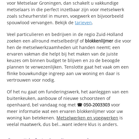
voor Metselaar Groningen, dan schakelt u vakkundige
metselaars in die perfect inzetbaar zijn voor metselwerk
zoals scheurherstel in muren, voegwerk en bijvoorbeeld
spouwlood vervangen. Bekijk de
tarieven
.
Veel particulieren en bedrijven in de regio Zuid-Holland
zoeken een allround metselbedrijf of
blokkenlijmer
die voor
hen de metselwerkzaamheden uit handen neemt; een
ervaren vakman die helpt bij het maken van de juiste
keuzes om binnen budget te blijven en zo de beoogde
plannen te verwezenlijken. Tenslotte gaat het vaak om een
flinke bouwkundige ingreep aan uw woning en daar is
vertrouwen voor nodig.
Of het nu gaat om funderingswerk, het aanleggen van een
buitenkeuken, aanbouw of nieuwe schoorsteen of
openhaard, bel vandaag nog met
☎ 050-2003303
voor
meer informatie wat een ervaren blokkenlijmer voor uw
woning kan betekenen.
Metselwerken en voegwerken
is
veelal maatwerk, dus bel...want iedere klus is anders.