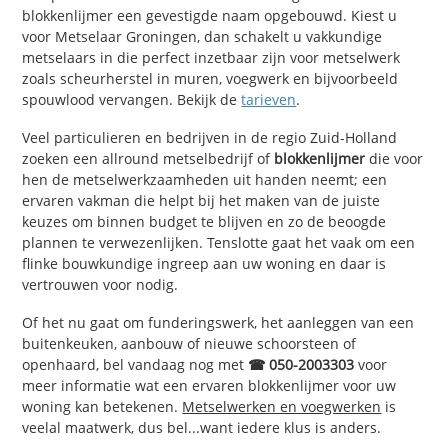
blokkenlijmer een gevestigde naam opgebouwd. Kiest u
voor Metselaar Groningen, dan schakelt u vakkundige
metselaars in die perfect inzetbaar zijn voor metselwerk
zoals scheurherstel in muren, voegwerk en bijvoorbeeld
spouwlood vervangen. Bekijk de
tarieven
.
Veel particulieren en bedrijven in de regio Zuid-Holland
zoeken een allround metselbedrijf of
blokkenlijmer
die voor
hen de metselwerkzaamheden uit handen neemt; een
ervaren vakman die helpt bij het maken van de juiste
keuzes om binnen budget te blijven en zo de beoogde
plannen te verwezenlijken. Tenslotte gaat het vaak om een
flinke bouwkundige ingreep aan uw woning en daar is
vertrouwen voor nodig.
Of het nu gaat om funderingswerk, het aanleggen van een
buitenkeuken, aanbouw of nieuwe schoorsteen of
openhaard, bel vandaag nog met
☎ 050-2003303
voor
meer informatie wat een ervaren blokkenlijmer voor uw
woning kan betekenen.
Metselwerken en voegwerken
is
veelal maatwerk, dus bel...want iedere klus is anders.