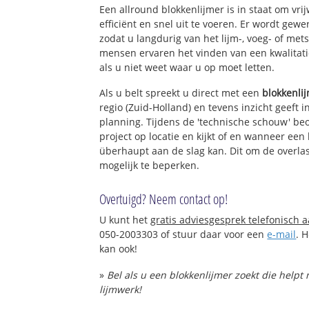
Een allround blokkenlijmer is in staat om vri
efficiënt en snel uit te voeren. Er wordt ge
zodat u langdurig van het lijm-, voeg- of met
mensen ervaren het vinden van een kwalitatie
als u niet weet waar u op moet letten.
Als u belt spreekt u direct met een
blokkenli
regio (Zuid-Holland) en tevens inzicht geeft 
planning. Tijdens de 'technische schouw' be
project op locatie en kijkt of en wanneer een
überhaupt aan de slag kan. Dit om de overlas
mogelijk te beperken.
Overtuigd? Neem contact op!
U kunt het
gratis adviesgesprek telefonisch 
050-2003303 of stuur daar voor een
e-mail
. 
kan ook!
»
Bel als u een blokkenlijmer zoekt die help
lijmwerk!