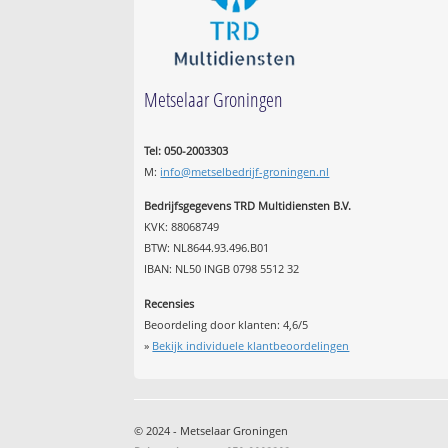
Metselaar Groningen
Tel: 050-2003303
M:
info@metselbedrijf-groningen.nl
Bedrijfsgegevens TRD Multidiensten B.V.
KVK: 88068749
BTW: NL8644.93.496.B01
IBAN: NL50 INGB 0798 5512 32
Recensies
Beoordeling door klanten:
4,6
/
5
»
Bekijk individuele klantbeoordelingen
© 2024 - Metselaar Groningen