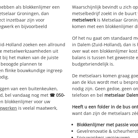
hebben als blokkenlijmer een
Waarschijnlijk bevindt u zich 
etselaar Groningen, dan
metselbedrijf zoekt in de buur
ct inzetbaar zijn voor
metselwerk
is Metselaar Gronin
egwerk en bijvoorbeeld
komen met een blokkenlijmer die
Of het nu gaat om standaard me
Zuid-Holland zoeken een allround
in Dalem (Zuid-Holland), dan is 
de metselwerkzaamheden uit
over wat een blokkenlijmer kost
bij het maken van de juiste
balans is tussen het gewenste e
e beoogde plannen te
budgetvriendelijk is.
een flinke bouwkundige ingreep
De metselaars komen graag goed
odig.
aan de klus wordt met u bespr
eggen van een buitenkeuken,
nodig zijn. Geen gedoe, geen o
d, bel vandaag nog met
☎ 050-
telefoon en bel
metselaar Dale
en blokkenlijmer voor uw
Heeft u een folder in de bus o
egwerken
is veelal maatwerk,
want dan zijn de metselaars zéé
Blokkenlijmer met passie voor
Gevelrenovatie & scheurherst
Spouwankers vernieuwen