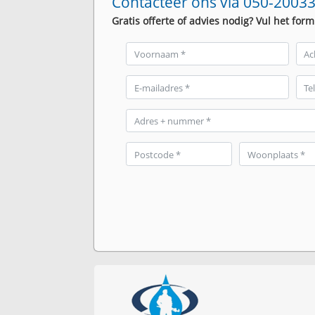
Contacteer ons via 050-20033
Gratis offerte of advies nodig? Vul het form