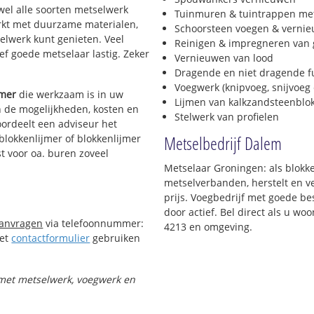
jwel alle soorten metselwerk
Tuinmuren & tuintrappen me
werkt met duurzame materialen,
Schoorsteen voegen & verni
selwerk kunt genieten. Veel
Reinigen & impregneren van 
f goede metselaar lastig. Zeker
Vernieuwen van lood
Dragende en niet dragende 
Voegwerk (knipvoeg, snijvoeg 
jmer
die werkzaam is in uw
Lijmen van kalkzandsteenblo
in de mogelijkheden, kosten en
Stelwerk van profielen
oordeelt een adviseur het
Metselbedrijf Dalem
 blokkenlijmer of blokkenlijmer
t voor oa. buren zoveel
Metselaar Groningen: als blokke
metselverbanden, herstelt en v
prijs. Voegbedrijf met goede bes
door actief. Bel direct als u w
aanvragen
via telefoonnummer:
4213 en omgeving.
Het
contactformulier
gebruiken
t met metselwerk, voegwerk en