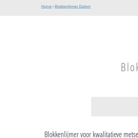
Home
›
Blokkenlijmer Dalem
Blo
Dalem
Dalem
Blokkenlijmer voor kwalitatieve me