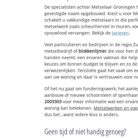
De specialisten achter Metselaar Groningen 
gevestigde naam opgebouwd. Kiest u voor M
schakelt u vakkundige metselaars in die perfe
metselwerk zoals scheurherstel in muren, vo
spouwlood vervangen. Bekijk de
tarieven
.
Veel particulieren en bedrijven in de regio 
metselbedrijf of
blokkenlijmer
die voor hen 
handen neemt; een ervaren vakman die helpt 
keuzes om binnen budget te blijven en zo d
verwezenlijken. Tenslotte gaat het vaak om 
aan uw woning en daar is vertrouwen voor n
Of het nu gaat om funderingswerk, het aanl
aanbouw of nieuwe schoorsteen of openhaar
2003303
voor meer informatie wat een ervar
woning kan betekenen.
Metselwerken en vo
dus bel...want iedere klus is anders.
Geen tijd of niet handig genoeg?