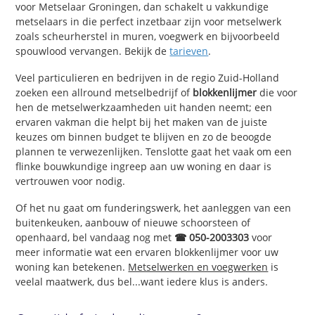
voor Metselaar Groningen, dan schakelt u vakkundige
metselaars in die perfect inzetbaar zijn voor metselwerk
zoals scheurherstel in muren, voegwerk en bijvoorbeeld
spouwlood vervangen. Bekijk de
tarieven
.
Veel particulieren en bedrijven in de regio Zuid-Holland
zoeken een allround metselbedrijf of
blokkenlijmer
die voor
hen de metselwerkzaamheden uit handen neemt; een
ervaren vakman die helpt bij het maken van de juiste
keuzes om binnen budget te blijven en zo de beoogde
plannen te verwezenlijken. Tenslotte gaat het vaak om een
flinke bouwkundige ingreep aan uw woning en daar is
vertrouwen voor nodig.
Of het nu gaat om funderingswerk, het aanleggen van een
buitenkeuken, aanbouw of nieuwe schoorsteen of
openhaard, bel vandaag nog met
☎ 050-2003303
voor
meer informatie wat een ervaren blokkenlijmer voor uw
woning kan betekenen.
Metselwerken en voegwerken
is
veelal maatwerk, dus bel...want iedere klus is anders.