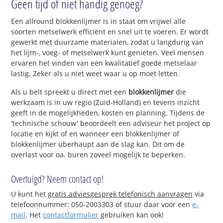
Geen tijd of niet handig genoeg?
Een allround blokkenlijmer is in staat om vrijwel alle
soorten metselwerk efficiënt en snel uit te voeren. Er wordt
gewerkt met duurzame materialen, zodat u langdurig van
het lijm-, voeg- of metselwerk kunt genieten. Veel mensen
ervaren het vinden van een kwalitatief goede metselaar
lastig. Zeker als u niet weet waar u op moet letten.
Als u belt spreekt u direct met een
blokkenlijmer
die
werkzaam is in uw regio (Zuid-Holland) en tevens inzicht
geeft in de mogelijkheden, kosten en planning. Tijdens de
'technische schouw' beoordeelt een adviseur het project op
locatie en kijkt of en wanneer een blokkenlijmer of
blokkenlijmer überhaupt aan de slag kan. Dit om de
overlast voor oa. buren zoveel mogelijk te beperken.
Overtuigd? Neem contact op!
U kunt het
gratis adviesgesprek telefonisch aanvragen
via
telefoonnummer: 050-2003303 of stuur daar voor een
e-
mail
. Het
contactformulier
gebruiken kan ook!