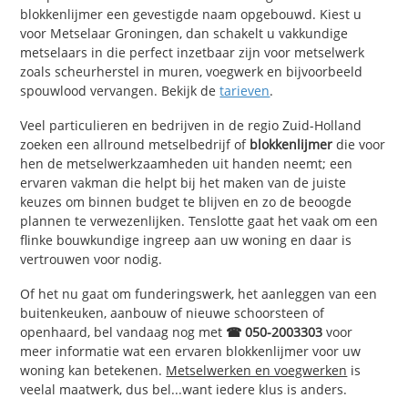
blokkenlijmer een gevestigde naam opgebouwd. Kiest u
voor Metselaar Groningen, dan schakelt u vakkundige
metselaars in die perfect inzetbaar zijn voor metselwerk
zoals scheurherstel in muren, voegwerk en bijvoorbeeld
spouwlood vervangen. Bekijk de
tarieven
.
Veel particulieren en bedrijven in de regio Zuid-Holland
zoeken een allround metselbedrijf of
blokkenlijmer
die voor
hen de metselwerkzaamheden uit handen neemt; een
ervaren vakman die helpt bij het maken van de juiste
keuzes om binnen budget te blijven en zo de beoogde
plannen te verwezenlijken. Tenslotte gaat het vaak om een
flinke bouwkundige ingreep aan uw woning en daar is
vertrouwen voor nodig.
Of het nu gaat om funderingswerk, het aanleggen van een
buitenkeuken, aanbouw of nieuwe schoorsteen of
openhaard, bel vandaag nog met
☎ 050-2003303
voor
meer informatie wat een ervaren blokkenlijmer voor uw
woning kan betekenen.
Metselwerken en voegwerken
is
veelal maatwerk, dus bel...want iedere klus is anders.