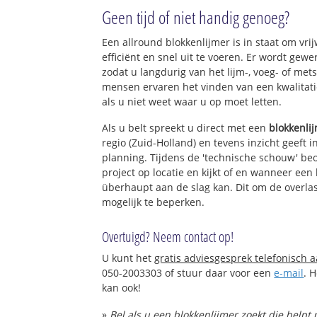
Vroonhoevebuurt
Geen tijd of niet handig genoeg?
Archeon
Polderpeil-West
Een allround blokkenlijmer is in staat om vri
Polderpeil-Oost
efficiënt en snel uit te voeren. Er wordt ge
Bedrijventerrein 
zodat u langdurig van het lijm-, voeg- of met
Wagenburg
mensen ervaren het vinden van een kwalitatie
als u niet weet waar u op moet letten.
Als u belt spreekt u direct met een
blokkenli
regio (Zuid-Holland) en tevens inzicht geeft 
planning. Tijdens de 'technische schouw' be
project op locatie en kijkt of en wanneer een
überhaupt aan de slag kan. Dit om de overlas
mogelijk te beperken.
Overtuigd? Neem contact op!
U kunt het
gratis adviesgesprek telefonisch 
050-2003303 of stuur daar voor een
e-mail
. 
kan ook!
»
Bel als u een blokkenlijmer zoekt die help