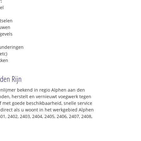
:
el
tselen
euwen
gevels
funderingen
etc)
kken
 den Rijn
enlijmer bekend in regio Alphen aan den
anden, herstelt en vernieuwt voegwerk tegen
jf met goede beschikbaarheid, snelle service
l direct als u woont in het werkgebied Alphen
1, 2402, 2403, 2404, 2405, 2406, 2407, 2408,