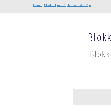
Home
›
Blokkenlijmer Alphen aan den Rijn
Blok
Blokk
Hoge Zijde