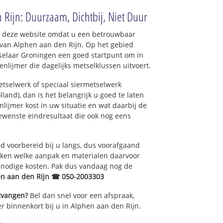
d
Rijn: Duurzaam, Dichtbij, Niet Duur
r
op deze website omdat u een betrouwbaar
t
 van Alphen aan den Rijn. Op het gebied
laan
selaar Groningen een goed startpunt om in
nlijmer die dagelijks metselklussen uitvoert.
nbuurt
tselwerk of speciaal siermetselwerk
land), dan is het belangrijk u goed te laten
nbuurt-Noord
lijmer kost in uw situatie en wat daarbij de
nbuurt-Zuid
gewenste eindresultaat die ook nog eens
uurt
 voorbereid bij u langs, dus voorafgaand
oken welke aanpak en materialen daarvoor
nnodige kosten. Pak dus vandaag nog de
en aan den Rijn ☎ 050-2003303
ntvangen?
Bel dan snel voor een afspraak,
r binnenkort bij u in Alphen aan den Rijn.