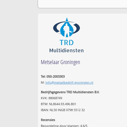
Metselaar Groningen
Tel: 050-2003303
M:
info@metselbedrijf-groningen.nl
Bedrijfsgegevens TRD Multidiensten B.V.
KVK: 88068749
BTW: NL8644.93.496.B01
IBAN: NL50 INGB 0798 5512 32
Recensies
Beoordeling door klanten:
4,6
/
5