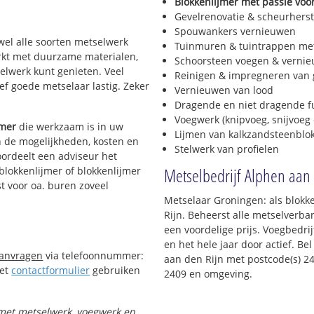
Blokkenlijmer met passie voor
Herenweg
Gevelrenovatie & scheurherst
Horstenbuurt-Noord
Spouwankers vernieuwen
Horstenbuurt-Zuid
jwel alle soorten metselwerk
Tuinmuren & tuintrappen me
Burgtenbuurt
werkt met duurzame materialen,
Schoorsteen voegen & verni
De Schans II
Preludeweg
selwerk kunt genieten. Veel
Reinigen & impregneren van 
Componistenbuurt-Noord
f goede metselaar lastig. Zeker
Vernieuwen van lood
Componistenbuurt-Zuid
Dragende en niet dragende 
Rijnoord
Voegwerk (knipvoeg, snijvoeg 
Planetenbuurt-Noord
jmer
die werkzaam is in uw
Lijmen van kalkzandsteenblo
Planetenbuurt-Zuid
in de mogelijkheden, kosten en
Stelwerk van profielen
oordeelt een adviseur het
Metselbedrijf Alphen aan
 blokkenlijmer of blokkenlijmer
t voor oa. buren zoveel
Metselaar Groningen: als blokk
Rijn. Beheerst alle metselverb
een voordelige prijs. Voegbedri
en het hele jaar door actief. Be
aanvragen
via telefoonnummer:
aan den Rijn met postcode(s) 240
Het
contactformulier
gebruiken
2409 en omgeving.
t met metselwerk, voegwerk en