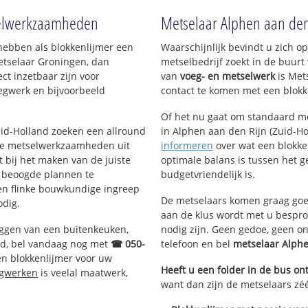
Nieuwe Sloot
Rietveldsepa
tselwerkzaamheden
Metselaar Alphen aan den 
sserpark
Lijsterlaan
Steekterpolde
Van Boetzelaerstraat
hebben als blokkenlijmer een
Waarschijnlijk bevindt u zich 
Steekterbuur
Beerendrecht
etselaar Groningen, dan
metselbedrijf zoekt in de buurt
Hoogendoorn
De Bijlen
ct inzetbaar zijn voor
van
voeg- en metselwerk
is Met
De Schans I
Zegersloot
egwerk en bijvoorbeeld
contact te komen met een blokke
Oudshoorn
Steinenbuurt
Gnephoek
Paddestoele
Of het nu gaat om standaard me
 Rijnhaven-West
Woubrugseweg
Ericapark
Zuid-Holland zoeken een allround
in Alphen aan den Rijn (Zuid-Hol
 Rijnhaven-Oost
Heuvelweg
Weidebloeme
de metselwerkzaamheden uit
informeren
over wat een blokken
Weteringpark
Weidebloeme
bij het maken van de juiste
optimale balans is tussen het 
Ambachtenbuurt-West
Edelstenenb
e beoogde plannen te
budgetvriendelijk is.
Ambachtenbuurt-Oost
Kromme Aar
een flinke bouwkundige ingreep
Bedrijventerrein
De metselaars komen graag goed
odig.
Heimanswetering
aan de klus wordt met u bespr
 Molenwetering
Stromenbuurt
eggen van een buitenkeuken,
nodig zijn. Geen gedoe, geen o
Nuovaweg
d, bel vandaag nog met
☎ 050-
telefoon en bel
metselaar Alph
Groenoord
en blokkenlijmer voor uw
-West
De Heul
Heeft u een folder in de bus o
egwerken
is veelal maatwerk,
Oost
want dan zijn de metselaars zéé
Ridderveld
Ridderbuurt