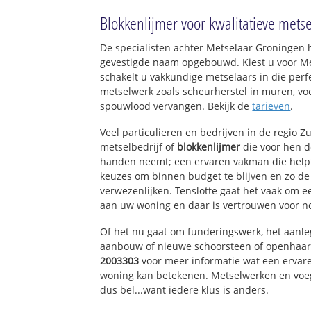
Emmalaan
Blokkenlijmer voor kwalitatieve me
Burgemeester Vi
Paradijslaan
De specialisten achter Metselaar Groningen 
Hazeveld
gevestigde naam opgebouwd. Kiest u voor M
Gouwsluis
schakelt u vakkundige metselaars in die perfe
Bedrijventerrein 
metselwerk zoals scheurherstel in muren, vo
spouwlood vervangen. Bekijk de
tarieven
.
Hoorn
Bedrijventerrein
Veel particulieren en bedrijven in de regio 
Bedrijventerrein
metselbedrijf of
blokkenlijmer
die voor hen 
Zeeheldenbuurt
handen neemt; een ervaren vakman die helpt 
Bomenbuurt
keuzes om binnen budget te blijven en zo d
Bospark
verwezenlijken. Tenslotte gaat het vaak om 
Kerk en Zanen
aan uw woning en daar is vertrouwen voor n
Bedrijventerrein
Of het nu gaat om funderingswerk, het aanl
Europaplein
aanbouw of nieuwe schoorsteen of openhaar
Evenaar-West
2003303
voor meer informatie wat een ervar
De Oude Wereld
woning kan betekenen.
Metselwerken en vo
De Oude Wereld-
dus bel...want iedere klus is anders.
Evenaar-Oost
Zefierzijde